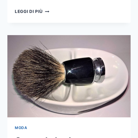
ORECCHINI
LEGGI DI PIÙ
DA
DONNA:
UN
ACCESSORIO
SENZA
TEMPO
MODA