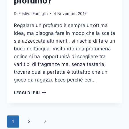
profumo?
Di
FestivalFamiglia
4 Novembre 2017
Regalare un profumo è sempre un’ottima
idea, ma bisogna fare in modo che la scelta
sia azzeccata altrimenti, si rischia di fare un
buco nell’acqua. Visitando una profumeria
online si ha l’opportunità di scegliere tra
vari tipi di fragranze ma, senza testarle,
trovare quella perfetta è tutt’altro che un
gioco da ragazzi. Ecco perché per…
COME
LEGGI DI PIÙ
SCEGLIERE
UN
PROFUMO?
Navigazione
Pagina
1
2