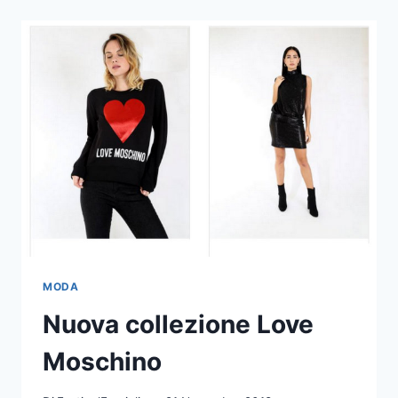
SU
COME
E
QUANDO
INDOSSARLO
MODA
Nuova collezione Love
Moschino