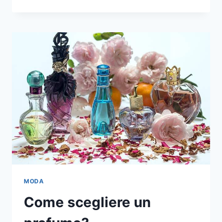
BRACCIALI
DA
DONNA:
UN
DONO
PREZIOSO
PIENO
DI
SIGNIFICATO
MODA
Come scegliere un