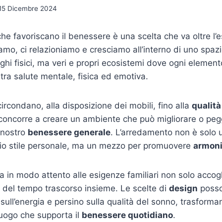
15 Dicembre 2024
he favoriscano il benessere è una scelta che va oltre l’e
iamo, ci relazioniamo e cresciamo all’interno di uno spaz
ghi fisici, ma veri e propri ecosistemi dove ogni element
stra salute mentale, fisica ed emotiva.
ircondano, alla disposizione dei mobili, fino alla
qualità 
 concorre a creare un ambiente che può migliorare o pegg
l nostro
benessere generale
.
L’arredamento non è solo
prio stile personale, ma un mezzo per promuovere
armon
 in modo attento alle esigenze familiari non solo accogli
tà del tempo trascorso insieme. Le scelte di
design
posso
 sull’energia e persino sulla qualità del sonno, trasform
uogo che supporta il
benessere quotidiano
.