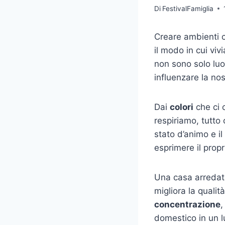
Di
FestivalFamiglia
Creare ambienti c
il modo in cui viv
non sono solo luo
influenzare la no
Dai
colori
che ci c
respiriamo, tutto
stato d’animo e i
esprimere il pro
Una casa arredata
migliora la quali
concentrazione
,
domestico in un l