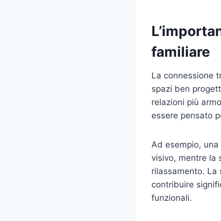
L’importan
familiare
La connessione t
spazi ben progett
relazioni più arm
essere pensato pe
Ad esempio, una d
visivo, mentre la 
rilassamento. La s
contribuire signi
funzionali.