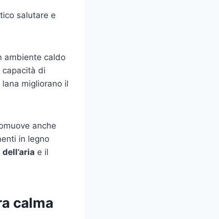
ico salutare e
n ambiente caldo
e capacità di
 lana migliorano il
promuove anche
enti in legno
 dell’aria
e il
ra calma