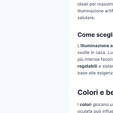
ideali per massimi
illuminazione art
salutare.
Come sceglie
L’
illuminazione ar
svolte in casa. Lu
più intense favor
regolabili
e siste
base alle esigenz
Colori e 
I
colori
giocano un
oculata può influ