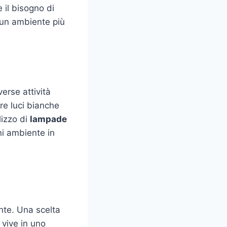
 il bisogno di
e un ambiente più
erse attività
tre luci bianche
lizzo di
lampade
ni ambiente in
nte. Una scelta
 vive in uno