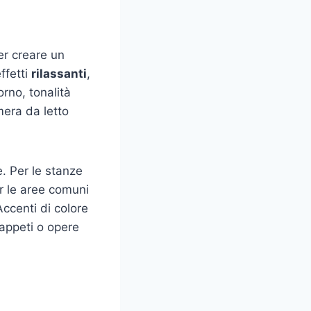
er creare un
ffetti
rilassanti
,
orno, tonalità
mera da letto
. Per le stanze
er le aree comuni
Accenti di colore
appeti o opere