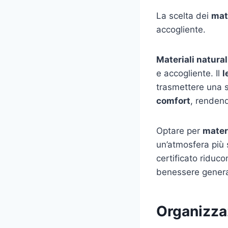
La scelta dei
mat
accogliente.
Materiali natural
e accogliente. Il
l
trasmettere una se
comfort
, rendend
Optare per
materi
un’atmosfera più 
certificato riduc
benessere general
Organizzaz