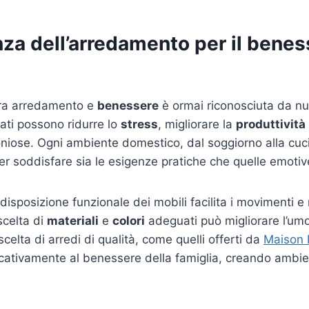
za dell’arredamento per il benes
ra arredamento e
benessere
è ormai riconosciuta da nu
ati possono ridurre lo
stress
, migliorare la
produttività
oniose. Ogni ambiente domestico, dal soggiorno alla cu
r soddisfare sia le esigenze pratiche che quelle emotive 
isposizione funzionale dei mobili facilita i movimenti e r
scelta di
materiali
e
colori
adeguati può migliorare l’umor
celta di arredi di qualità, come quelli offerti da
Maison 
ficativamente al benessere della famiglia, creando ambien