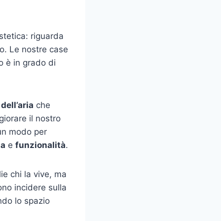
stetica: riguarda
io. Le nostre case
o è in grado di
dell’aria
che
iorare il nostro
 un modo per
ia
e
funzionalità
.
e chi la vive, ma
no incidere sulla
ando lo spazio