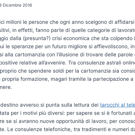
8 Dicembre 2016
dici milioni le persone che ogni anno scelgono di affidarsi 
tivi, in effetti, fanno parte di quelle categorie di lavor
ggio dalla (presunta?) crisi economica che sta colpendo 
 le speranze per un futuro migliore si affievoliscono, in
si alla cartomanzia con l’illusione di trovare delle parole
positive relative all’avvenire. Tra consulenze astrali onl
 proprio che spendere soldi per la cartomanzia sia consid
la propria formazione, magari tramite la partecipazione a
enere.
 destino avverso si punta sulla lettura dei
tarocchi al tel
tata per i motivi più diversi: per sapere se si è fortunati 
re se si avranno nuove opportunità di lavoro, per conosc
ute. Le consulenze telefoniche, tra tradimenti e numeri da