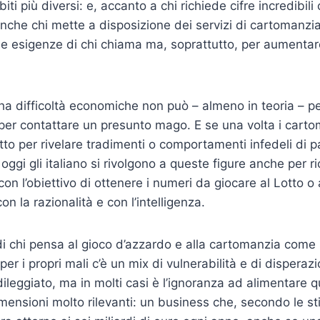
iti più diversi: e, accanto a chi richiede cifre incredibi
 anche chi mette a disposizione dei servizi di cartomanzi
lle esigenze di chi chiama ma, soprattutto, per aumentare
i ha difficoltà economiche non può – almeno in teoria – p
er contattare un presunto mago. E se una volta i carto
tto per rivelare tradimenti o comportamenti infedeli di p
, oggi gli italiano si rivolgono a queste figure anche per r
on l’obiettivo di ottenere i numeri da giocare al Lotto o
n la razionalità e con l’intelligenza.
di chi pensa al gioco d’azzardo e alla cartomanzia come s
per i propri mali c’è un mix di vulnerabilità e di dispera
dileggiato, ma in molti casi è l’ignoranza ad alimentare q
dimensioni molto rilevanti: un business che, secondo le s