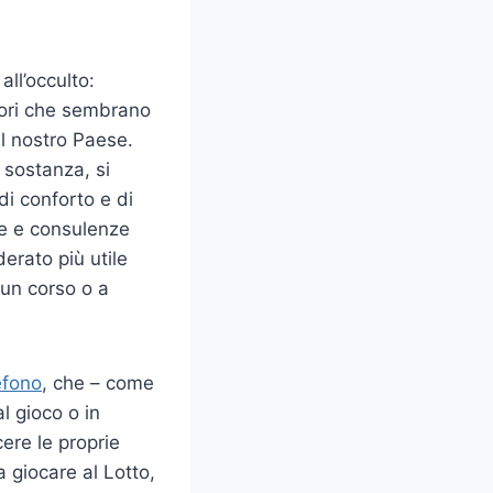
all’occulto:
atori che sembrano
il nostro Paese.
 sostanza, si
 di conforto e di
ine e consulenze
erato più utile
 un corso o a
efono
, che – come
al gioco o in
ere le proprie
 giocare al Lotto,