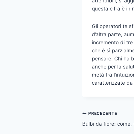
attendibili, si ag
questa cifra è in 
Gli operatori tel
d’altra parte, aum
incremento di tre m
che è sì parzial
pensare. Chi ha bi
anche per la salut
metà tra l’intuiz
caratterizzate da 
Navigazione
PRECEDENTE
Bulbi da fiore: come,
articoli