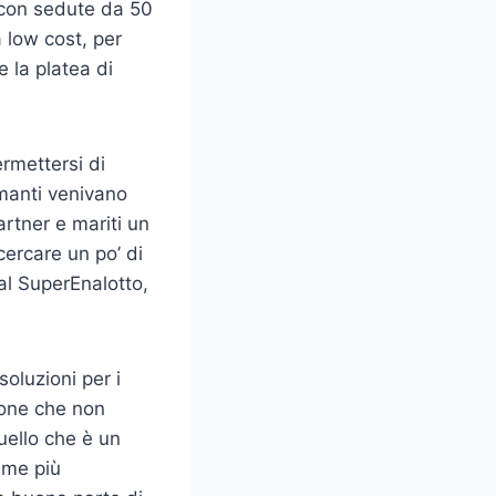
li con sedute da 50
a low cost, per
 la platea di
ermettersi di
manti venivano
artner e mariti un
icercare un po’ di
 al SuperEnalotto,
oluzioni per i
zione che non
uello che è un
time più