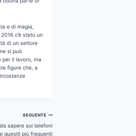
na buona parte di
zia e di magia,
l 2016 c’è stato un
lità di un settore
me si può
 per il lavoro, ma
ste figure che, a
circostanze
SEGUENTE
 da sapere sui telefoni
ai quesiti più frequenti