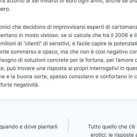
gira attorno ai sei miliardi di euro ogni anno, anche se u
nero.
efonici che decidono di improvvisarsi esperti di cartoman
entano in modo vistoso: se si calcola che tra il 2006 e i
ilioni di “clienti” di sensitivi, è facile capire le potenzia
mente sommerso e opaco, ma che non è così negativo co
sogno di soluzioni concrete per la fortuna, per l’amore o
e, può trovare una risposta ai propri interrogativi in que
ione e la buona sorte, spesso consolano e confortano in 
forte negatività.
 quando e dove piantarli
Tutto quello che c’è
erotici: le risposte 