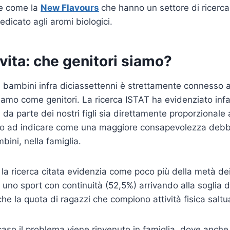
de come la
New Flavours
che hanno un settore di ricerca
icato agli aromi biologici.
i vita: che genitori siamo?
dei bambini infra diciassettenni è strettamente connesso 
iamo come genitori. La ricerca ISTAT ha evidenziato infat
da parte dei nostri figli sia direttamente proporzionale al
sto ad indicare come una maggiore consapevolezza debb
bini, nella famiglia.
la ricerca citata evidenzia come poco più della metà de
uno sport con continuità (52,5%) arrivando alla soglia 
e la quota di ragazzi che compiono attività fisica salt
aso il problema viene rinvenuto in famiglia, dove anch