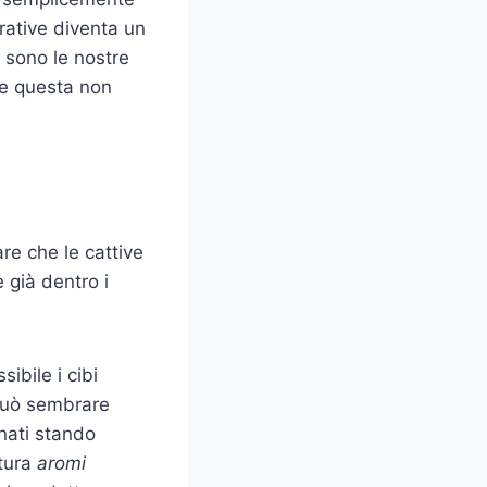
orative diventa un
 sono le nostre
ve questa non
are che le cattive
 già dentro i
ibile i cibi
 può sembrare
onati stando
itura
aromi