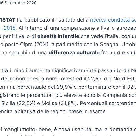
16 Settembre 2020
’
ISTAT
ha pubblicato il risultato della
ricerca condotta su
 – 2018
. All’interno di una comparazione a livello europeo
per il livello di
obesità infantile
che vede l’Italia, con 
o posto Cipro (20%), a pari merito con la Spagna. Un’o
anche specchio di una
differenza culturale
fra nord e sud
o tra i minori aumenta significativamente passando da 
% dei minori obesi a nord- ovest ed il 22,5% del Nord Est
con una percentuale del 29,9% e per terminare con il 32
registrano le percentuali più elevate sono la Campania con
 Sicilia (32,5%) e Molise (31,8%). Percentuali sorprenden
ensità abitativa delle regioni prese in esame.
 si mangi (molto) bene, è cosa risaputa, ma la domanda ch