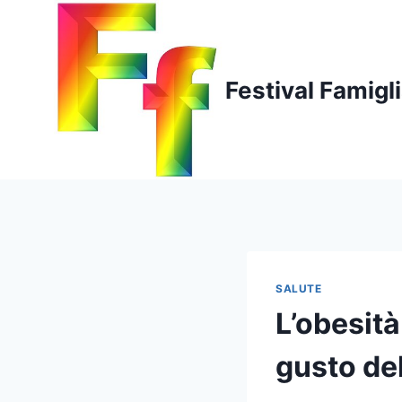
Salta
al
contenuto
Festival Famigl
SALUTE
L’obesità 
gusto de