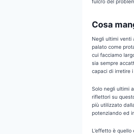
fulcro del proble
Cosa mang
Negli ultimi vent
palato come protag
cui facciamo larg
sia sempre accatt
capaci di irretire i
Solo negli ultimi 
riflettori su ques
più utilizzato dal
potenziando ed ir
L’effetto è quello