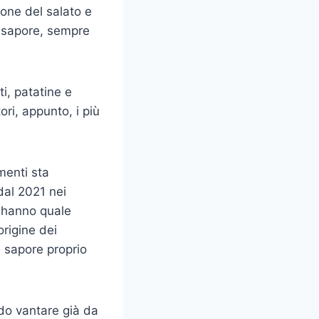
ione del salato e
ù sapore, sempre
ti, patatine e
ri, appunto, i più
menti sta
dal 2021 nei
e hanno quale
origine dei
l sapore proprio
ndo vantare già da