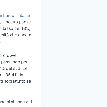
i bambini italiani
, il nostro paese
un tasso del 18%,
besità che ancora
.
Nord dove
, passando per il
,7% del sud. Le
 il 35,4%, la
ti soprattutto se
e ci si pone è: il