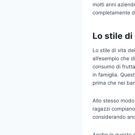
molti anni azien
completamente ded
Lo stile d
Lo stile di vita 
all’esempio che d
consumo di frutta 
in famiglia. Que
prima che nei bam
Allo stesso modo 
ragazzi compiano 
considerando anch
Anche in questo c