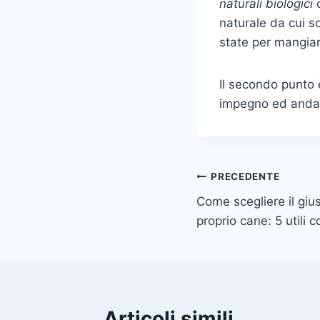
naturali biologici
naturale da cui so
state per mangiare
Il secondo punto 
impegno ed andar
Navigazione
PRECEDENTE
Come scegliere il gius
articoli
proprio cane: 5 utili c
Articoli simili