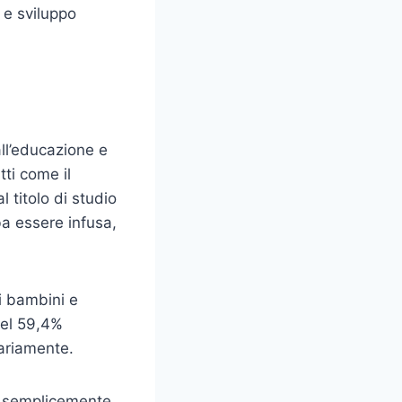
 e sviluppo
all’educazione e
ti come il
 titolo di studio
a essere infusa,
i bambini e
del 59,4%
uariamente.
e semplicemente