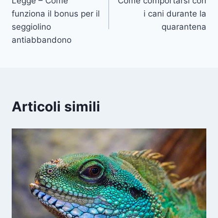
Legge – Come
Come comportarsi con
articoli
funziona il bonus per il
i cani durante la
seggiolino
quarantena
antiabbandono
Articoli simili