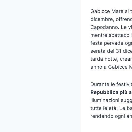
Gabicce Mare si t
dicembre, offren
Capodanno. Le vie
mentre spettacoli 
festa pervade ogn
serata del 31 dic
tarda notte, crea
anno a Gabicce 
Durante le festivi
Repubblica più 
illuminazioni sug
tutte le età. Le 
rendendo ogni ang