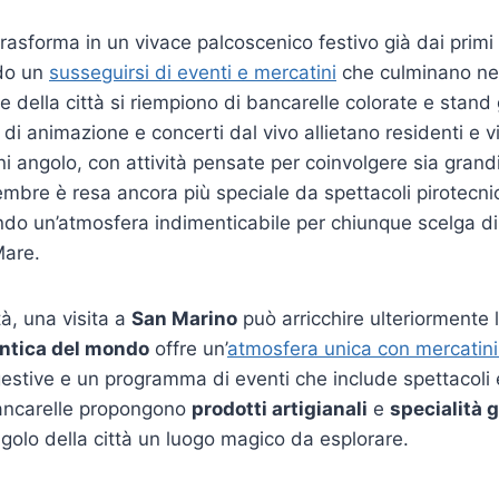
rasforma in un vivace palcoscenico festivo già dai primi 
do un
susseguirsi di eventi e mercatini
che culminano nel
 della città si riempiono di bancarelle colorate e stand
di animazione e concerti dal vivo allietano residenti e visi
i angolo, con attività pensate per coinvolgere sia grandi
embre è resa ancora più speciale da spettacoli pirotecnic
ndo un’atmosfera indimenticabile per chiunque scelga di 
Mare.
tà, una visita a
San Marino
può arricchire ulteriormente 
antica del mondo
offre un’
atmosfera unica con mercatini 
gestive e un programma di eventi che include spettacoli 
bancarelle propongono
prodotti artigianali
e
specialità
olo della città un luogo magico da esplorare.