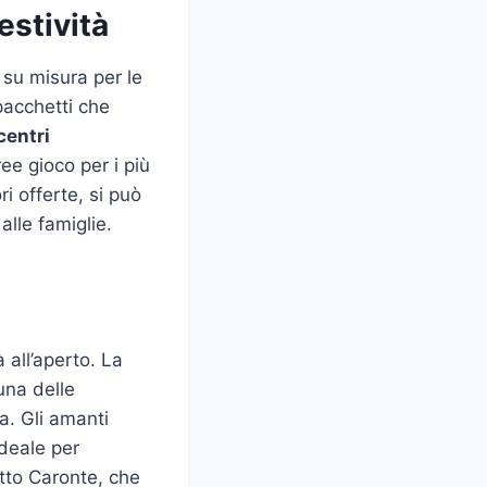
estività
 su misura per le
pacchetti che
centri
ee gioco per i più
ri offerte, si può
alle famiglie.
 all’aperto. La
na delle
a. Gli amanti
ideale per
etto Caronte, che