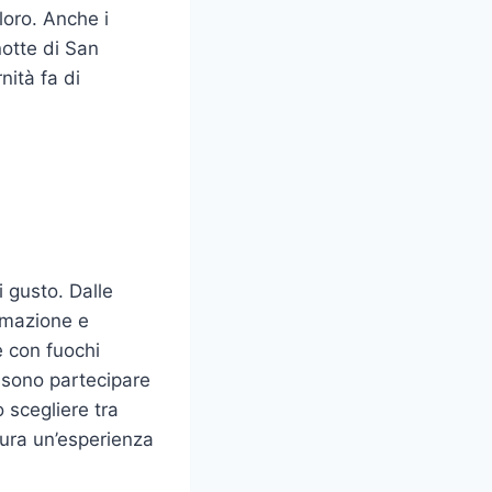
loro. Anche i
notte di San
nità fa di
i gusto. Dalle
nimazione e
e con fuochi
possono partecipare
 scegliere tra
icura un’esperienza