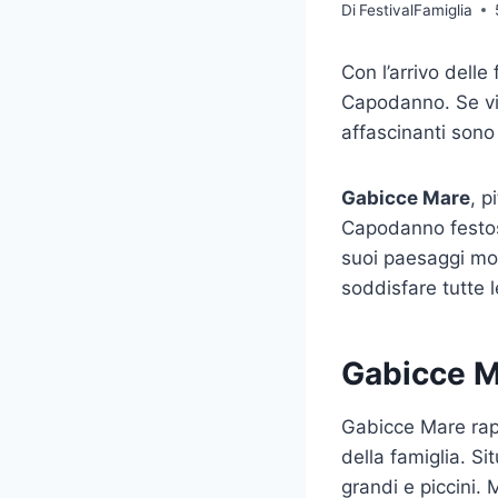
Di
FestivalFamiglia
Con l’arrivo delle
Capodanno. Se via
affascinanti sono
Gabicce Mare
, p
Capodanno festoso
suoi paesaggi moz
soddisfare tutte 
Gabicce Ma
Gabicce Mare rap
della famiglia. S
grandi e piccini. 