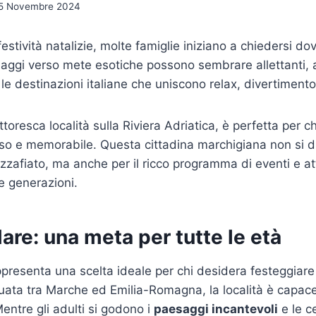
5 Novembre 2024
 festività natalizie, molte famiglie iniziano a chiedersi dov
ggi verso mete esotiche possono sembrare allettanti, a
 le destinazioni italiane che uniscono relax, divertiment
ittoresca località sulla Riviera Adriatica, è perfetta per c
 e memorabile. Questa cittadina marchigiana non si dis
zafiato, ma anche per il ricco programma di eventi e at
le generazioni.
re: una meta per tutte le età
presenta una scelta ideale per chi desidera festeggiar
ituata tra Marche ed Emilia-Romagna, la località è capace
Mentre gli adulti si godono i
paesaggi incantevoli
e le ce