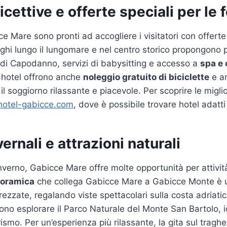
icettive e offerte speciali per le f
ce Mare sono pronti ad accogliere i visitatori con offerte
berghi lungo il lungomare e nel centro storico propongono 
di Capodanno, servizi di babysitting e accesso a
spa e 
i hotel offrono anche
noleggio gratuito di biciclette
e ar
il soggiorno rilassante e piacevole. Per scoprire le miglio
h
o
t
e
l
-g
a
b
i
c
c
e
.
com
, dove è possibile trovare hotel adatti 
vernali e attrazioni naturali
nverno, Gabicce Mare offre molte opportunità per attività
noramica
che collega Gabicce Mare a Gabicce Monte è u
rezzate, regalando viste spettacolari sulla costa adriatic
ono esplorare il Parco Naturale del Monte San Bartolo, 
rismo. Per un’esperienza più rilassante, la gita sul tragh