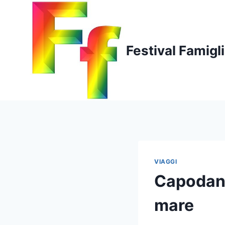
Salta
al
contenuto
Festival Famigl
VIAGGI
Capodann
mare